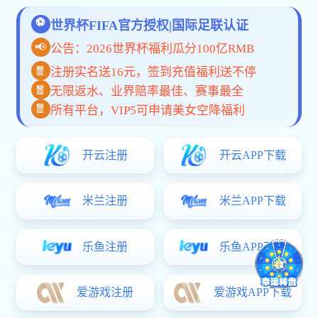
科技引领音乐设备的未来
近年来，随着科技的不断进步，音乐设备行业也在经历着翻天覆地的
变化。从传统的音响系统到今天的智能音响，科技的融入不仅提高了
音质，更改变了我们的听觉体验。以某知名品牌推出的新款智能音响
为例，该设备不仅具备优质的音质，还支持语音助手功能，用户可以
通过语音命令控制播放，极大地提升了使用的便捷性。