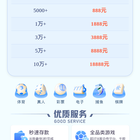
综上所述，科技正在深刻影响着音乐设备行业的发展。通过不断的创
新，音乐设备公司不仅提升了产品的性能，更为用户创造了更好的音
乐体验。未来，随着技术的进一步发展，我们有理由相信，音乐设备
行业将迎来更多的可能性与挑战。
音乐科技公司最新产品发布：引领数码设备新风潮
上一篇
Musicaperduta推出最新数码设备系列，提升用户体验
下一篇
Copyright © 2012-2026 乐竞官网在线登录公司 版权所有 非
商用版本
备案号：
粤ICP备33805657号
SiteMap