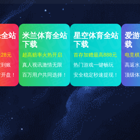
2026-07-10
行业的一大趋势。本文分析
音乐失落公司最新发布
深入了解最新科技动态。
合，提升用户的音乐体
可穿戴设备的全面解析
音乐科技企业在数字
2026-07-09
能、量子计算和可穿戴设备
探索音乐科技企业在数
响。
来趋势，揭示如何在竞